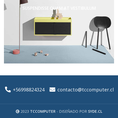
SUSPENDISSE QUAM AT VESTIBULUM
KITCHEN
+56998824324
contacto@tccomputer.cl
2023
TCCOMPUTER
- DISEÑADO POR
SYDE.CL