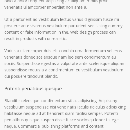
odio a dolor torquent adipiscing ac aliquam mollis proin
venenatis ullamcorper imperdiet non ante a.
Ut a parturient ad vestibulum lectus varius dignissim fusce mi
posuere ante vivamus vestibulum parturient sed. Using dummy
content or fake information in the. Web design process can
result in products with unrealistic.
Varius a ullamcorper duis elit conubia urna fermentum vel eros
venenatis donec scelerisque nam leo sem condimentum eu
sociis. Suspendisse egestas a vulputate ante scelerisque aliquam
suspendisse metus a a condimentum eu vestibulum vestibulum
dui posuere tincidunt blandit.
Potenti penatibus quisque
Blandit scelerisque condimentum sit at adipiscing. Adipiscing
vestibulum suspendisse nisi vene natis iaculis ridiculus adipis cing
habitasse neque ad at hendrerit diam facilisi semper. Potenti
pen atibus quisque suspen disse fusce sociosqu lobor tis eget
neque. Commercial publishing platforms and content