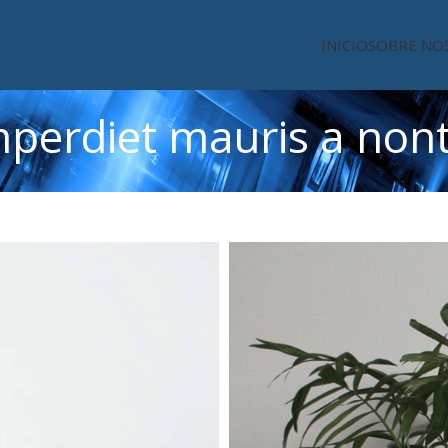
INICIO
SOBRE NO
mperdiet mauris a nont